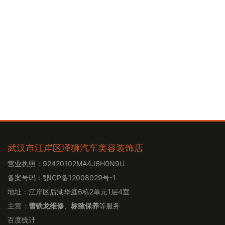
武汉市江岸区泽狮汽车美容装饰店
营业执照：92420102MA4J6H0N9U
备案号码：
鄂ICP备12008029号-1
地址：江岸区后湖华庭6栋2单元1层4室
主营：
雪铁龙维修
、
标致保养
等服务
百度统计